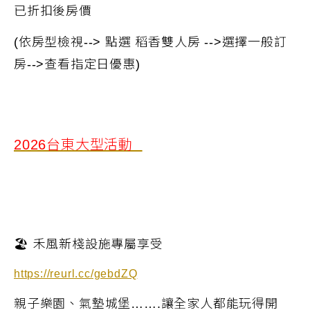
已折扣後房價
(
依房型檢視--> 點選 稻香雙人房 -->選擇一般訂
房-->查看指定日優惠
)
2026台東大型活動
🏖
禾風新棧設施專屬享受
https://reurl.cc/gebdZQ
親子樂園、氣墊城堡
…….
讓全家人都能玩得開