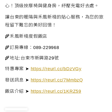
心！頂級按摩椅與健身房，紓壓充電好去處。
讓台東的暖陽與禾風新棧的貼心服務，為您的旅
程留下難忘的美好回憶！
🌾
禾風新棧度假飯店
🌾
訂房專線：
089-229968
🌾
地址
:
台東市新興路
29
號
特惠專案 ➤
https://reurl.cc/bDzVGy
發送訊息 ➤
https://reurl.cc/7MmbzQ
飯店介紹
➤
https://reurl.cc/1KRZ59