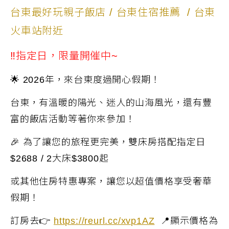
台東最好玩親子飯店
/
台東住宿推薦
/
台東
火車站附近
‼指定日，限量開催中~
🌟
2026
年，來台東度過開心假期！
台東，有溫暖的陽光、迷人的山海風光，還有豐
富的飯店活動等著你來參加！
🎉
為了讓您的旅程更完美，雙床房搭配指定日
$2688 / 2大床$3800起
或其他住房特惠專案，
讓您以超值價格享受奢華
假期！
訂房去👉
https://reurl.cc/xvp1AZ
📍顯示價格為