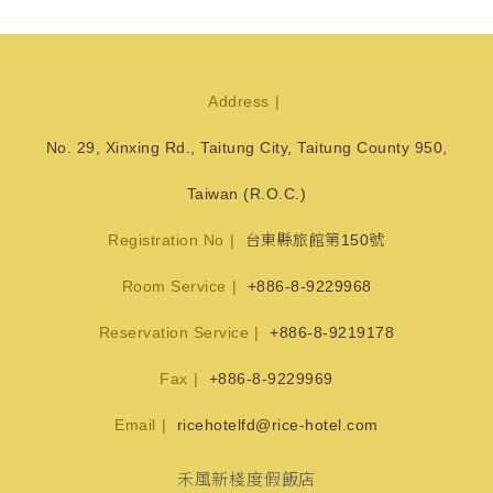
Address
No. 29, Xinxing Rd., Taitung City, Taitung County 950,
Taiwan (R.O.C.)
Registration No
台東縣旅館第150號
Room Service
+886-8-9229968
Reservation Service
+886-8-9219178
Fax
+886-8-9229969
Email
ricehotelfd@rice-hotel.com
禾風新棧度假飯店