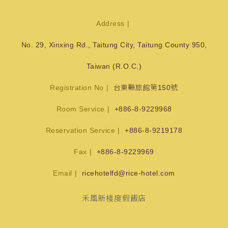
Address
No. 29, Xinxing Rd., Taitung City, Taitung County 950,
Taiwan (R.O.C.)
Registration No
台東縣旅館第150號
Room Service
+886-8-9229968
Reservation Service
+886-8-9219178
Fax
+886-8-9229969
Email
ricehotelfd@rice-hotel.com
禾風新棧度假飯店