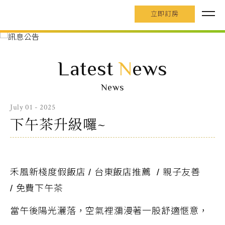
立即訂房
Latest
N
ews
News
July 01 - 2025
下午茶升級囉~
禾風新棧度假飯店
/
台東飯店推薦
/
親子友善
/
免費下午茶
當午後陽光灑落，空氣裡瀰漫著一股
舒適
愜意，