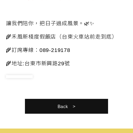
讓我們陪你，把日子過成風景。
🌿
✨
🌾
禾風新棧度假飯店（台東火車站前走到底）
🌾
訂席專線：
089-219178
🌾
地址
:
台東市新興路
29
號
Back