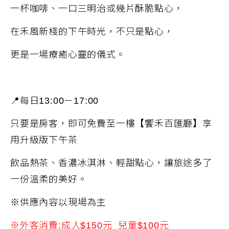
一杯
咖啡
、一口三明治或幾片酥脆點心，
在禾風新棧的
下
午時光，不只是點心，
更是一場療癒心靈的儀式。
📍
每日
13:00
－
17:00
只要是
房
客，即可免費至一樓【饗禾百匯廳】享
用升級版下午茶
飲品熱茶
、香
濃冰淇淋
、輕甜點心，讓旅途多了
一份溫柔的美好。
※
供應
內容以現場為主
※外客消費:成人$150元 兒童$100元