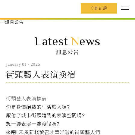
立即訂房
Latest
N
ews
訊息公告
January 01 - 2025
街頭藝人表演換宿
街頭藝人表演換宿
你是身懷絕藝的生活旅人嗎
?
厭倦了城市街頭嬉鬧的表演空間嗎
?
想一邊表演一邊渡假嗎
?
來吧
!
禾風新棧號召才華洋溢的街頭藝人們