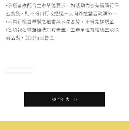
•
參選者應配合主辦單位要求，如活動內容有需履行保
密義務，則不得自行或通過三人向外透露活動細節。
•
禾風新棧含早餐之稻香與水漾客房，不得兌換現金。
•
各項報名徵選辦法如有未盡，主辦單位有權調整及取
消活動，並另行公告之。
返回列表