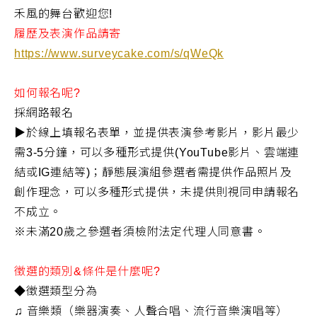
禾風的舞台歡迎您
!
履歷及表演作品請寄
https://www.surveycake.com/s/qWeQk
如何報名呢
?
採網路報名
▶
於線上填報名表單，並提供表演參考影片，影片最少
需
3-5
分鐘，可以多種形式提供
(YouTube
影片、雲端連
結或
IG
連結等
)
；靜態展演組參選者需提供作品照片及
創作理念，可以多種形式提供，未提供則視同申請報名
不成立。
※未滿
20
歲之參選者須檢附法定代理人同意書。
徵選的類別
&
條件是什麼呢
?
◆
徵選類型分為
♫
音樂類（樂器演奏、人聲合唱、流行音樂演唱等）