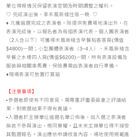
單位得視情況保留表演空間及時間調整之權利。
♡
完成演出後，享禾風新棧住宿一晚
♡
♦
凡獲遴選完成之表演者，除提供免費場地演出外，在
表演完成後，以報名者為每組表演代表，個人團表演者
（
2
人含以下）可獲得禾風新棧含早餐稻香客房
(
價值
$4800)
一間；小型團體表演者（
3~4
人），禾風新棧含
早餐之水樣四人房
(
價值
$6200)
一間，所有表演設備及
服裝與相關車馬費、保險費需由表演者自行準備。
♦
現場表演可放置打賞箱
【注意事項】
•
參選者即使有不同意見，需尊重評審委員會之評議結
果，對徵選結果不得有異議。
•
入選者於主辦單位遴選名單公佈後，如入選之表演者
無故不參與演出，視同棄權，且未來主辦單位得不接受
其甄選報名。演出應依申請核准內容、場地使用規範進