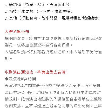
♫
舞蹈類（街舞、默劇、表演藝術等）
♫
特技／雜耍類 （泡泡秀、魔術秀等）
♫
其他（行動藝術、故事閱讀、現場繪畫如似顏繪等
)
入選名單公佈
採網路審查，將由主辦單位邀集禾風新棧行銷團隊評審
委員，依參加徵選資料進行審查評選。
入選名單預計將於報名後陸續通知，未入選恕不另行通
知。
收到演出通知信，準備出發去表演
!
◆
表演地點
&
時間
表演地點
&
時間需嚴格依照主辦單位之安排。原則安排
演出共
1~2
小時，詳細時間規劃待入選後與主辦單位討
論規劃，確切演出地點將於入選後配合主辦單位之整體
規劃安排，且不得超過主辦單位同意的演出時間，主辦