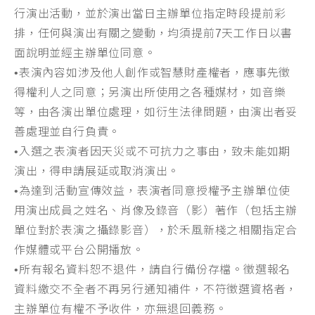
行演出活動，並於演出當日主辦單位指定時段提前彩
排，任何與演出有關之變動，均須提前
7
天工作日以書
面說明並經主辦單位同意。
•
表演內容如涉及他人創作或智慧財產權者，應事先徵
得權利人之同意；另演出所使用之各種媒材，如音樂
等，由各演出單位處理，如衍生法律問題，由演出者妥
善處理並自行負責。
•
入選之表演者因天災或不可抗力之事由，致未能如期
演出，得申請展延或取消演出。
•
為達到活動宣傳效益，表演者同意授權予主辦單位使
用演出成員之姓名、肖像及錄音（影）著作（包括主辦
單位對於表演之攝錄影音），於禾風新棧之相關指定合
作媒體或平台公開播放。
•
所有報名資料恕不退件，請自行備份存檔。徵選報名
資料繳交不全者不再另行通知補件，不符徵選資格者，
主辦單位有權不予收件，亦無退回義務。