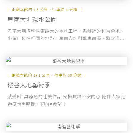
距離本館約 1.3 公里，行車約 4 分鐘
卑南大圳親水公園
卑南大圳堪稱臺東最大的水利工程，與鄰近的利吉惡地、
小黃山位在相同的地帶。卑南大圳引進卑南溪，將之灌...
距離本館約 28.1 公里，行車約 38 分鐘
縱谷大地藝術季
感受6件具療癒的壯美作品 安撫焦躁不安的心 陪伴大家走
過疫情黑暗期，迎向♥️希望！