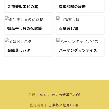
金禧鉄板エビの宴
双鳳和鳴の段餅
御品干し貝の仏跳牆
百福蒸し鶏
金臨蒸しハタ
ハーゲンダッツアイス
住所
95058 台東市新興路29號
登録商号
台東縣旅館第150號