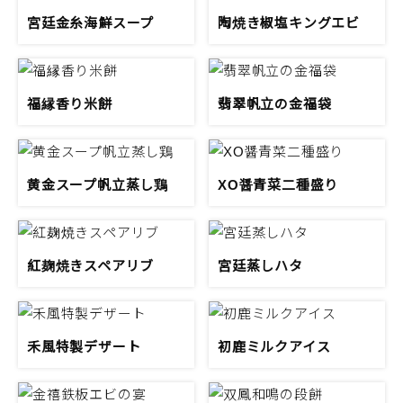
宮廷金糸海鮮スープ
陶焼き椒塩キングエビ
福縁香り米餅
翡翠帆立の金福袋
黄金スープ帆立蒸し鶏
XO醤青菜二種盛り
紅麹焼きスペアリブ
宮廷蒸しハタ
禾風特製デザート
初鹿ミルクアイス