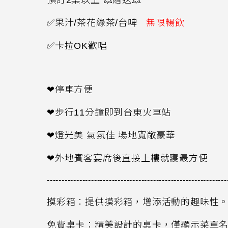
預訂
2
桌以上 💥贈送💥
✅果汁
/
茶花綠茶
/
台啤
無限暢飲
✅卡拉
OK
歡唱
❤停車方便
❤步行
11
分鐘即到台東火車站
❤燈光美 氣氛佳 場地寬敞豪華
❤外地賓客宴席後直接上樓就寢最方便
-------------------------------------------------------------
摸彩箱：提供摸彩箱，增添活動的趣味性
免費桌卡：精美設計的桌卡，僅顯示菜單