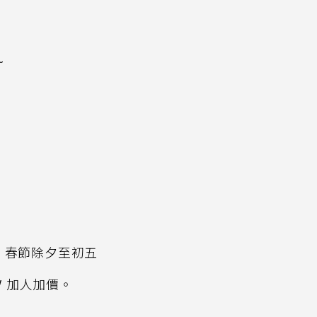
~
用日期：春節除夕至初五
）/ 加人加價。