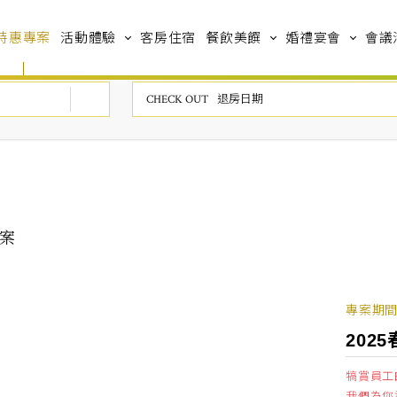
特惠專案
活動體驗
客房住宿
餐飲美饌
婚禮宴會
會議
專案
專案期間 2
202
犒賞員工
我們為您