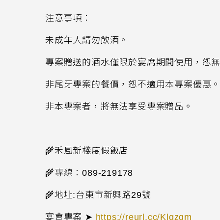
注意事項：
未成年人請勿飲酒。
專案贈送的酒水僅限於宴席期間使用，恕
非尾牙專案的餐價，恕不適用本專案優惠
非本專案者，將無法享受專案贈品。
🌾
禾風新棧度假飯店
🌾
專線：
089-219178
🌾
地址
:
台東市新興路
29
號
宴會專案 ➤
https://reurl.cc/Klgzgm