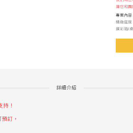
讓您和團
專案內容
精緻筵席 
摸彩箱/
詳細介紹
支持！
可預訂，