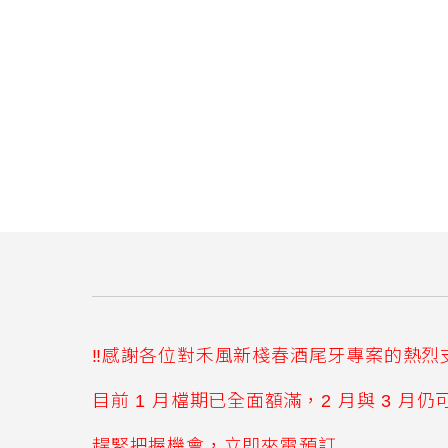
‼感謝各位對禾風新棧春酒尾牙專案的熱烈
目前
1
月檔期已全面額滿，
2
月與
3
月仍
趕緊把握機會，立即來電預訂