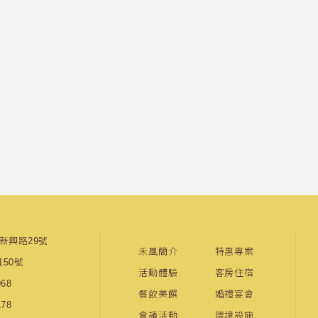
市新興路29號
禾風簡介
特惠專案
50號
活動體驗
客房住宿
968
餐飲美饌
婚禮宴會
178
會議活動
環境設施