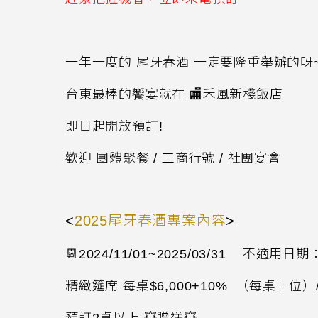
一年一度的 尾牙春酒 一定要隆重舉辦的呀
台東最棒的饗宴就在 🏬禾風新棧飯店
即日起開放預訂
!
歡迎 團體聚餐 / 工商行號 / 社團宴會
<
2025
尾牙春酒專案內容
>
📆2024/11/01~2025/03/31 不適
精緻筵席 每桌
$6,000+10% （每桌十位