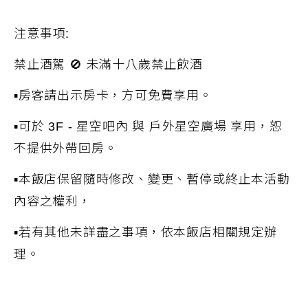
注意事項
:
禁止酒駕
🚫
未滿十八歲禁止飲酒
▪房客請出示房卡，方可免費享用。
▪可於
3F
-
星空吧內 與 戶外星空
廣
場 享用，恕
不提供外帶回房。
▪本飯店保留隨時修改、變更、暫停或終止本活動
內容之權利，
▪若有其他未詳盡之事項，依本飯店相關規定辦
理。