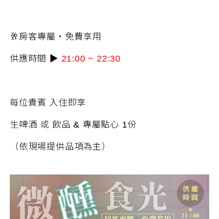
🥂房客專屬・免費享用
供應時間
▶
21:00 ~ 22:30
每位貴賓 入住即享
生啤酒
或
飲品
&
專屬點心
1
份
（依現場提供
品項
為主）