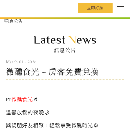
立即訂房
Latest
N
ews
訊息公告
March 01 - 2026
微醺食光 ~ 房客免費兌換
🍺
微醺食光
🥤
溫馨放鬆的夜晚🌙
與親朋好友相聚，輕鬆享受微醺時光🍪